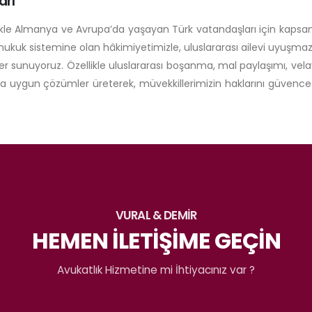
arı
likle Almanya ve Avrupa’da yaşayan Türk vatandaşları için kapsam
hukuk sistemine olan hâkimiyetimizle, uluslararası ailevi uyuşmazl
 sunuyoruz. Özellikle uluslararası boşanma, mal paylaşımı, vel
a uygun çözümler üreterek, müvekkillerimizin haklarını güvence 
VURAL & DEMİR
HEMEN İLETİŞİME GEÇİN
Avukatlık Hizmetine mi İhtiyacınız var ?