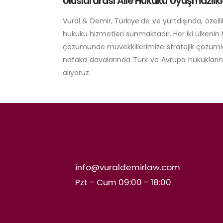
Uluslararası Aile Hukuku Uyuşmazlıkl
Vural & Demir, Türkiye’de ve yurtdışında, özel
hukuku hizmetleri sunmaktadır. Her iki ülkenin 
çözümünde müvekkillerimize stratejik çözümler
nafaka davalarında Türk ve Avrupa hukukların
alıyoruz.
info@vuraldemirlaw.com
Pzt - Cum 09:00 - 18:00