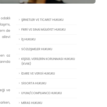
 odaklı
ŞİRKETLER VE TİCARET HUKUKU
laşımı,
FİKRİ VE SINAİ MÜLKİYET HUKUKU
 hem de
ailevi
İŞ HUKUKU
SÖZLEŞMELER HUKUKU
 en az
KİŞİSEL VERİLERİN KORUNMASI HUKUKU
arında
(KVKK)
İDARE VE VERGİ HUKUKU
SİGORTA HUKUKU
ceği ve
UYUM/COMPLIANCE HUKUKU
arken,
MİRAS HUKUKU