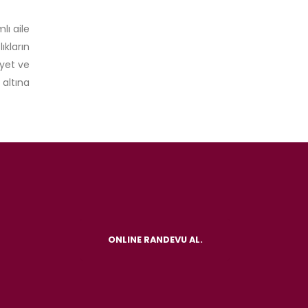
lı aile
ıkların
ayet ve
altına
ONLINE RANDEVU AL.