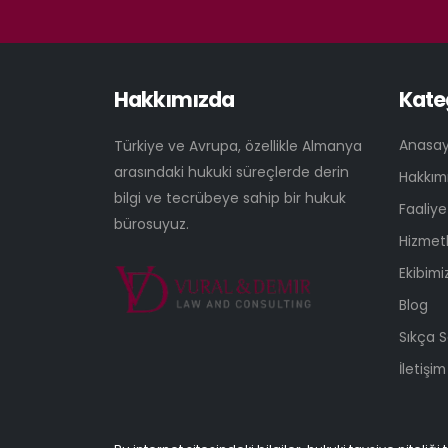
Hakkımızda
Kate
Anasa
Türkiye ve Avrupa, özellikle Almanya
arasındaki hukuki süreçlerde derin
Hakkım
bilgi ve tecrübeye sahip bir hukuk
Faaliye
bürosuyuz.
Hizmetl
Ekibimi
Blog
Sıkça S
İletişim