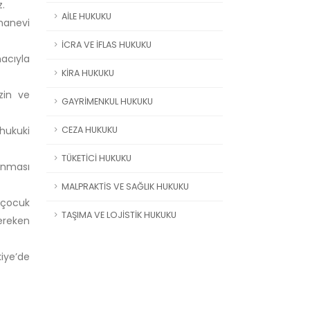
.
AİLE HUKUKU
manevi
İCRA VE İFLAS HUKUKU
macıyla
KİRA HUKUKU
zin ve
GAYRİMENKUL HUKUKU
hukuki
CEZA HUKUKU
TÜKETİCİ HUKUKU
runması
MALPRAKTİS VE SAĞLIK HUKUKU
 çocuk
TAŞIMA VE LOJİSTİK HUKUKU
ereken
kiye’de