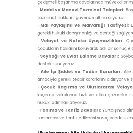
çekişmeli boşanma davalarında müvekkillerimi
· Maddi ve Manevi Tazminat Talepleri:
Boş
tazminat haklarını güvence altına alıyoruz.
· Mal Paylaşımı ve Malvarlığı Tasfiyesi:
E
gerekli hukuki danışmanlığı ve desteği sağlıyor
· Velayet ve Nafaka Uyuşmazlıkları:
Çocu
çocukların haklarını koruyarak adil bir sonuç el
· Soybağı ve Evlat Edinme Davaları:
Soybağ
destek sunuyoruz.
· Aile İçi Şiddet ve Tedbir Kararları:
Aile
amacıyla gerekli tedbir kararlarını aldırıyor ve sü
· Çocuk Kaçırma ve Uluslararası Velaye
kaçırma vakalarına hızlı ve etkin çözümler 
hukuki adımları atıyoruz.
· Tanıma ve Tenfiz Davaları:
Yurtdışında al
tanınması ve tenfiz edilmesi süreçlerinde uz