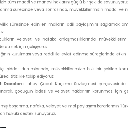
zin tüm maddi ve manevi haklarını güçlü bir şekilde savunuyoruz
anma sürecinde veya sonrasında, müvekkillerimizin maddi ve 
vlilik süresince edinilen malların adil paylaşımını sağlamak a
uz.
kların velayeti ve nafaka anlaşmazlıklarında, müvekkillerimi
de etmek için çalışıyoruz.
ının kurulması veya reddi ile evlat edinme süreçlerinde etkin 
 içi şiddet durumlarında, müvekkillerimizin hızlı bir şekilde ko
reci titizlikle takip ediyoruz.
t Davaları:
Lahey Çocuk Kaçırma Sözleşmesi çerçevesinde
sunarak, çocuğun iadesi ve velayet haklarının korunması için g
ınmış boşanma, nafaka, velayet ve mal paylaşımı kararlarının Tür
man hukuki destek sunuyoruz.