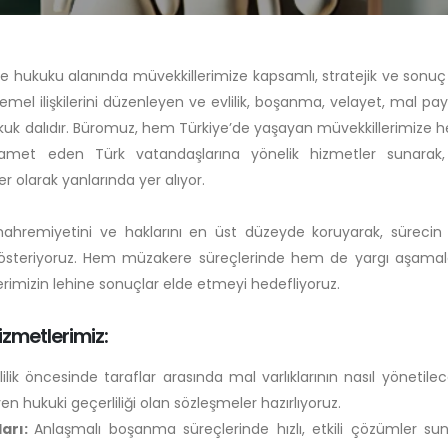
le hukuku alanında müvekkillerimize kapsamlı, stratejik ve sonuç
emel ilişkilerini düzenleyen ve evlilik, boşanma, velayet, mal pay
hukuk dalıdır. Büromuz, hem Türkiye’de yaşayan müvekkillerimize
et eden Türk vatandaşlarına yönelik hizmetler sunarak, 
 olarak yanlarında yer alıyor.
 mahremiyetini ve haklarını en üst düzeyde koruyarak, sürecin
gösteriyoruz. Hem müzakere süreçlerinde hem de yargı aşamal
erimizin lehine sonuçlar elde etmeyi hedefliyoruz.
zmetlerimiz:
lilik öncesinde taraflar arasında mal varlıklarının nasıl yönetile
en hukuki geçerliliği olan sözleşmeler hazırlıyoruz.
ları:
Anlaşmalı boşanma süreçlerinde hızlı, etkili çözümler sun