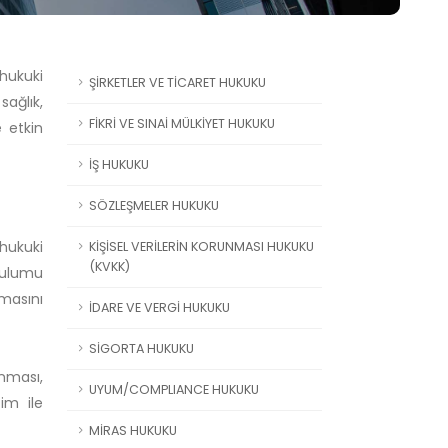
 hukuki
ŞİRKETLER VE TİCARET HUKUKU
sağlık,
FİKRİ VE SINAİ MÜLKİYET HUKUKU
e etkin
İŞ HUKUKU
SÖZLEŞMELER HUKUKU
hukuki
KİŞİSEL VERİLERİN KORUNMASI HUKUKU
(KVKK)
urulumu
masını
İDARE VE VERGİ HUKUKU
SİGORTA HUKUKU
anması,
UYUM/COMPLIANCE HUKUKU
im ile
MİRAS HUKUKU