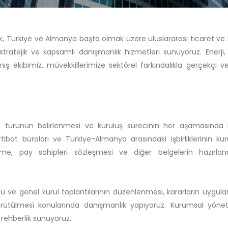
k, Türkiye ve Almanya başta olmak üzere uluslararası ticaret ve
 stratejik ve kapsamlı danışmanlık hizmetleri sunuyoruz. Enerji, 
ş ekibimiz, müvekkillerimize sektörel farkındalıkla gerçekçi v
t türünün belirlenmesi ve kuruluş sürecinin her aşamasında 
 irtibat büroları ve Türkiye-Almanya arasındaki işbirliklerinin k
e, pay sahipleri sözleşmesi ve diğer belgelerin hazırlan
 ve genel kurul toplantılarının düzenlenmesi, kararların uygul
ürütülmesi konularında danışmanlık yapıyoruz. Kurumsal yönet
rehberlik sunuyoruz.