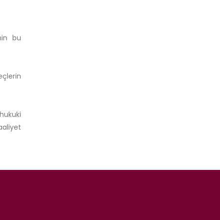
nin bu
çlerin
hukuki
aaliyet