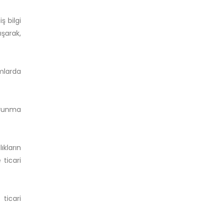
ş bilgi
ışarak,
umlarda
savunma
ıkların
 ticari
ticari