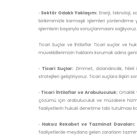
· Sektör Odaklı Yaklaşım:
Enerji, teknoloji, 
birikimimizle karmaşık işlemleri yönlendirme yet
işlemlerin başarıyla sonuçlanmasını sağlıyoruz.
Ticari Suçlar ve İhtilaflar Ticari suçlar ve hu
müvekkillerimizin haklarını korumak adına gen
· Ticari Suçlar:
Zimmet, dolandırıcılık, hilel
stratejileri geliştiriyoruz. Ticari suçlara ilişki
· Ticari İhtilaflar ve Arabuluculuk:
Ortaklık
çözümü için arabuluculuk ve müzakere hizmetle
faaliyetlerin hukuki denetime tabi tutulması k
· Haksız Rekabet ve Tazminat Davaları:
faaliyetlerde meydana gelen zararların tazmini