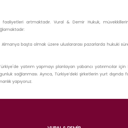
sı faaliyetleri artmaktadır. Vural & Demir Hukuk, müvekkilleri
ağlamaktadır:
e Almanya başta olmak üzere uluslararası pazarlarda hukuki süre
Türkiye'de yatırım yapmayı planlayan yabancı yatırımcılar için 
nluk sağlanması. Ayrıca, Türkiye’deki şirketlerin yurt dışında f
şmanlık yapıyoruz.
VURAL & DEMİR