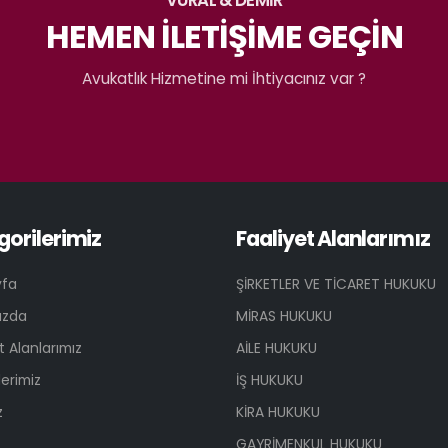
HEMEN İLETİŞİME GEÇİN
Avukatlık Hizmetine mi İhtiyacınız var ?
gorilerimiz
Faaliyet Alanlarımız
yfa
ŞİRKETLER VE TİCARET HUKUKU
ızda
MİRAS HUKUKU
t Alanlarımız
AİLE HUKUKU
erimiz
İŞ HUKUKU
z
KİRA HUKUKU
GAYRİMENKUL HUKUKU