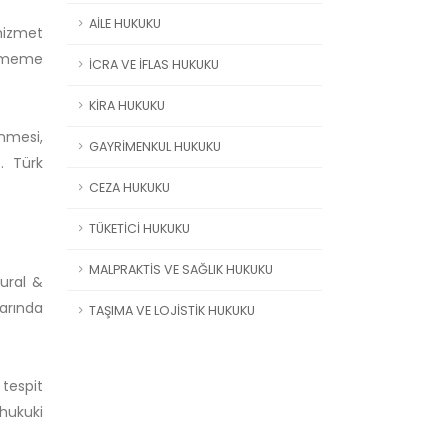
AİLE HUKUKU
hizmet
etmeme
İCRA VE İFLAS HUKUKU
KİRA HUKUKU
enmesi,
GAYRİMENKUL HUKUKU
. Türk
CEZA HUKUKU
TÜKETİCİ HUKUKU
MALPRAKTİS VE SAĞLIK HUKUKU
Vural &
arında
TAŞIMA VE LOJİSTİK HUKUKU
 tespit
hukuki