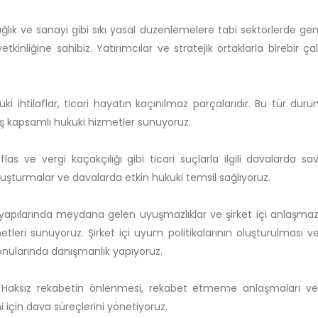
sağlık ve sanayi gibi sıkı yasal düzenlemelere tabi sektörlerde geni
kinliğine sahibiz. Yatırımcılar ve stratejik ortaklarla birebir çal
kuki ihtilaflar, ticari hayatın kaçınılmaz parçalarıdır. Bu tür dur
iş kapsamlı hukuki hizmetler sunuyoruz:
i iflas ve vergi kaçakçılığı gibi ticari suçlarla ilgili davalarda 
n soruşturmalar ve davalarda etkin hukuki temsil sağlıyoruz.
 yapılarında meydana gelen uyuşmazlıklar ve şirket içi anlaşmazl
ri sunuyoruz. Şirket içi uyum politikalarının oluşturulması ve
onularında danışmanlık yapıyoruz.
Haksız rekabetin önlenmesi, rekabet etmeme anlaşmaları ve 
 için dava süreçlerini yönetiyoruz.