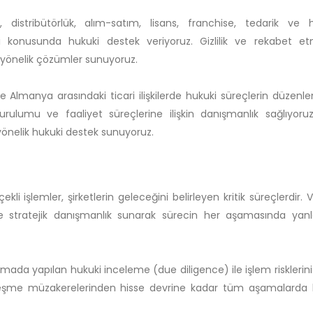
distribütörlük, alım-satım, lisans, franchise, tedarik ve 
i konusunda hukuki destek veriyoruz. Gizlilik ve rekabet 
e yönelik çözümler sunuyoruz.
 Almanya arasındaki ticari ilişkilerde hukuki süreçlerin düzenl
kurulumu ve faaliyet süreçlerine ilişkin danışmanlık sağlıyoruz
yönelik hukuki destek sunuyoruz.
i işlemler, şirketlerin geleceğini belirleyen kritik süreçlerdir. 
de stratejik danışmanlık sunarak sürecin her aşamasında yanl
amada yapılan hukuki inceleme (due diligence) ile işlem risklerini
özleşme müzakerelerinden hisse devrine kadar tüm aşamalarda 