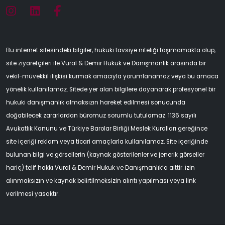
Bu internet sitesindeki bilgiler, hukuki tavsiye niteliği taşımamakta olup,
site ziyaretçileri ile Vural & Demir Hukuk ve Danışmanlık arasında bir
vekil-müvekkil ilişkisi kurmak amacıyla yorumlanamaz veya bu amaca
yönelik kullanılamaz. Sitede yer alan bilgilere dayanarak profesyonel bir
hukuki danışmanlık almaksızın hareket edilmesi sonucunda
doğabilecek zararlardan büromuz sorumlu tutulamaz. 1136 sayılı
Avukatlık Kanunu ve Türkiye Barolar Birliği Meslek Kuralları gereğince
site içeriği reklam veya ticari amaçlarla kullanılamaz. Site içeriğinde
bulunan bilgi ve görsellerin (kaynak gösterilenler ve jenerik görseller
hariç) telif hakkı Vural & Demir Hukuk ve Danışmanlık’a aittir. İzin
alınmaksızın ve kaynak belirtilmeksizin alıntı yapılması veya link
verilmesi yasaktır.