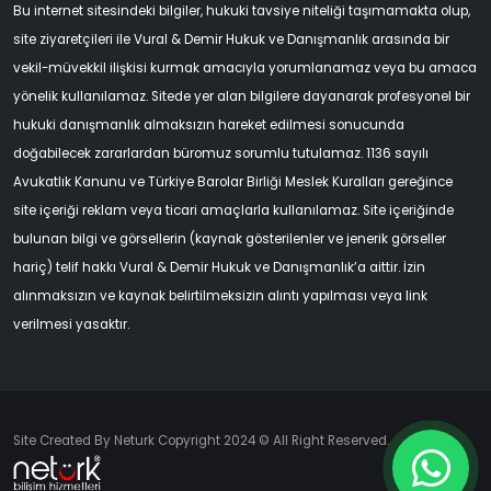
Bu internet sitesindeki bilgiler, hukuki tavsiye niteliği taşımamakta olup,
site ziyaretçileri ile Vural & Demir Hukuk ve Danışmanlık arasında bir
vekil-müvekkil ilişkisi kurmak amacıyla yorumlanamaz veya bu amaca
yönelik kullanılamaz. Sitede yer alan bilgilere dayanarak profesyonel bir
hukuki danışmanlık almaksızın hareket edilmesi sonucunda
doğabilecek zararlardan büromuz sorumlu tutulamaz. 1136 sayılı
Avukatlık Kanunu ve Türkiye Barolar Birliği Meslek Kuralları gereğince
site içeriği reklam veya ticari amaçlarla kullanılamaz. Site içeriğinde
bulunan bilgi ve görsellerin (kaynak gösterilenler ve jenerik görseller
hariç) telif hakkı Vural & Demir Hukuk ve Danışmanlık’a aittir. İzin
alınmaksızın ve kaynak belirtilmeksizin alıntı yapılması veya link
verilmesi yasaktır.
Site Created By Neturk Copyright 2024 © All Right Reserved.