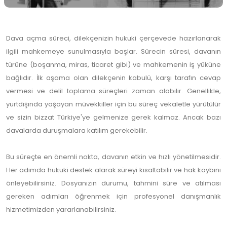
Dava açma süreci, dilekçenizin hukuki çerçevede hazırlanarak
ilgili mahkemeye sunulmasıyla başlar. Sürecin süresi, davanın
türüne (boşanma, miras, ticaret gibi) ve mahkemenin iş yüküne
bağlıdır. İlk aşama olan dilekçenin kabulü, karşı tarafın cevap
vermesi ve delil toplama süreçleri zaman alabilir. Genellikle,
yurtdışında yaşayan müvekkiller için bu süreç vekaletle yürütülür
ve sizin bizzat Türkiye'ye gelmenize gerek kalmaz. Ancak bazı
davalarda duruşmalara katılım gerekebilir.
Bu süreçte en önemli nokta, davanın etkin ve hızlı yönetilmesidir.
Her adımda hukuki destek alarak süreyi kısaltabilir ve hak kaybını
önleyebilirsiniz. Dosyanızın durumu, tahmini süre ve atılması
gereken adımları öğrenmek için profesyonel danışmanlık
hizmetimizden yararlanabilirsiniz.