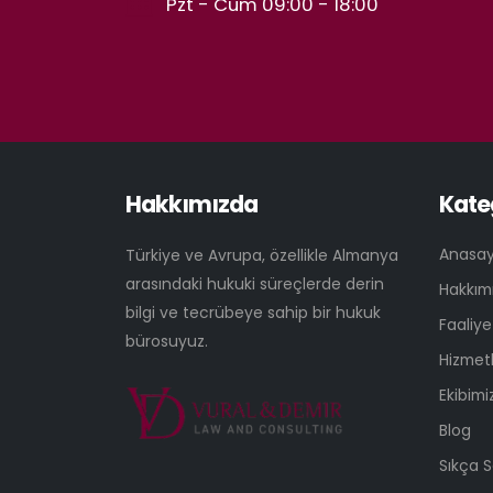
Pzt - Cum 09:00 - 18:00
Hakkımızda
Kate
Anasa
Türkiye ve Avrupa, özellikle Almanya
arasındaki hukuki süreçlerde derin
Hakkım
bilgi ve tecrübeye sahip bir hukuk
Faaliye
bürosuyuz.
Hizmetl
Ekibimi
Blog
Sıkça S